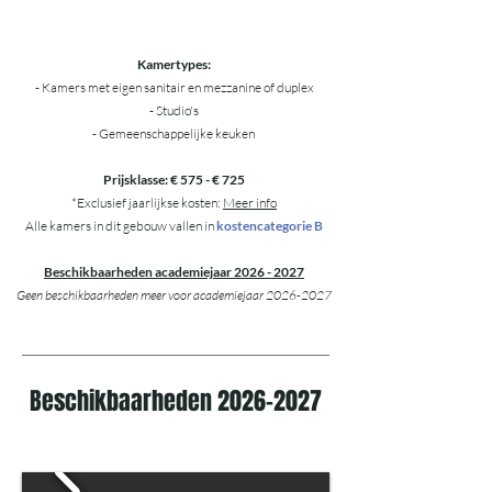
Kamertypes:
- Kamers met eigen sanitair en mezzanine of duplex
- Studio's
- Gemeenschappelijke keuken
Prijsklasse: € 575 - € 725
*Exclusief jaarlijkse kosten:
Meer info
Alle kamers in dit gebouw vallen in
kostencategorie B
Beschikbaarheden academiejaar
2026 - 2027
Geen beschikbaarheden meer voor academiejaar
2026-2027
Beschikbaarheden
2026-2027