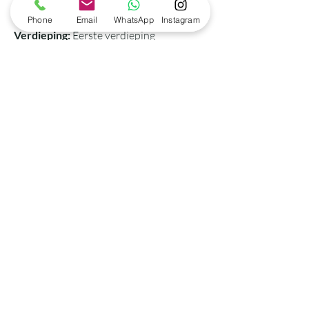
Kamertype:
Kamer met eigen sanitair
Phone
Email
WhatsApp
Instagram
Verdieping:
Eerste verdieping
Inrichting:
Aanrecht - Bed - Bureau -
Kledingkast - Frigo
Beschikbaar vanaf:
15/09/2026
Beschikbaar tot:
14/09/2027
Huurprijs per maand:
600 EUR/maand
Kostencategorie:
B
(meer info)