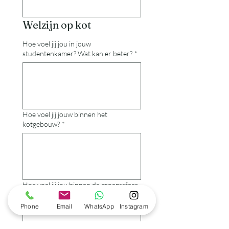
Welzijn op kot
Hoe voel jij jou in jouw
studentenkamer? Wat kan er beter?
*
Hoe voel jij jouw binnen het
kotgebouw?
*
Hoe voel jij jou binnen de groepssfeer
of bij de kotgenoten? Is er sociaal
contact?
*
Phone
Email
WhatsApp
Instagram