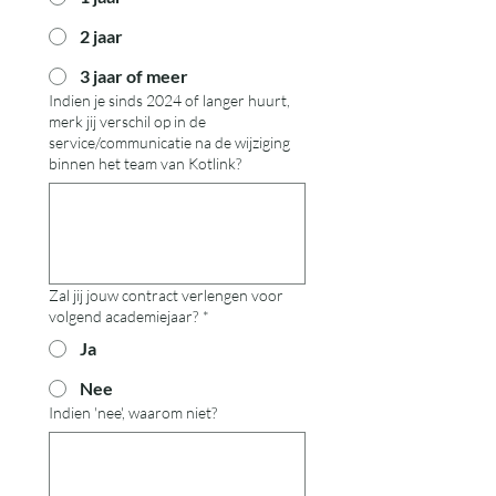
2 jaar
3 jaar of meer
Indien je sinds 2024 of langer huurt,
merk jij verschil op in de
service/communicatie na de wijziging
binnen het team van Kotlink?
Zal jij jouw contract verlengen voor
volgend academiejaar?
*
Ja
Nee
Indien 'nee', waarom niet?