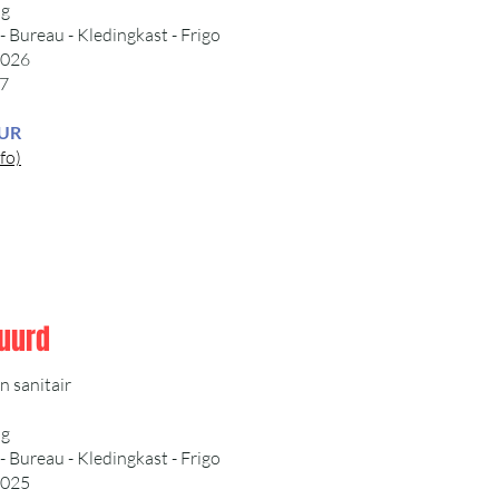
ng
Bureau - Kledingkast - Frigo
2026
7
EUR
fo)
uurd
 sanitair
ng
Bureau - Kledingkast - Frigo
2025