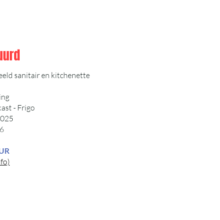
uurd
ld sanitair en kitchenette
ing
ast - Frigo
2025
6
EUR
fo)