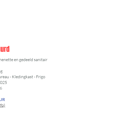
uurd
enette en gedeeld sanitair
ng
eau - Kledingkast - Frigo
2025
6
EUR
fo)