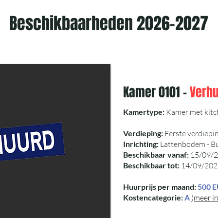
Beschikbaarheden 2026-2027
Kamer 0101 -
Verh
Kamertype:
Kamer met kitch
Verdieping:
Eerste verdiepi
Inrichting:
Lattenbodem - Bur
Beschikbaar vanaf:
15/09/
Beschikbaar tot:
14/09/202
Huurprijs per maand:
500 
Kostencategorie:
A
(meer in