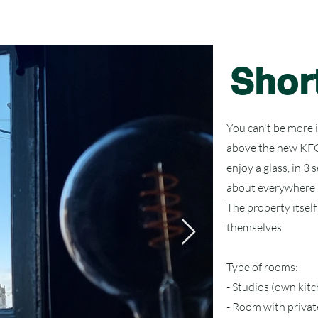
Short
You can't be more 
above the new KFC. 
enjoy a glass, in 3
about everywhere i
The property itself
themselves.
Type of rooms:
- Studios (own kit
- Room with priva