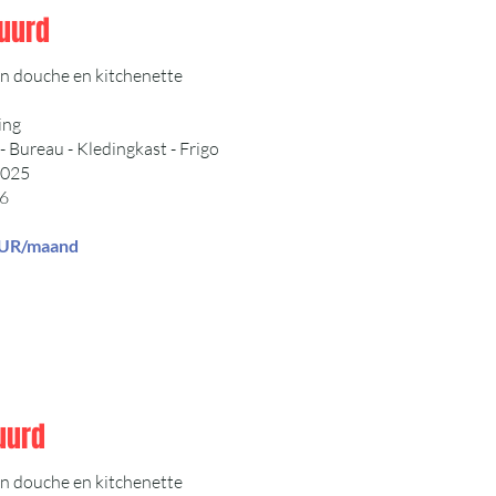
uurd
n douche en kitchenette
ing
Bureau - Kledingkast - Frigo
2025
6
EUR/maand
uurd
n douche en kitchenette